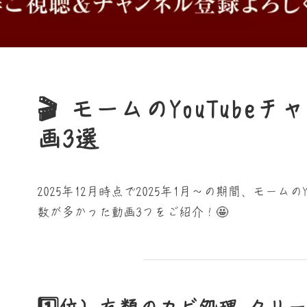
🎬 モームのYouTube
画3選
2025年12月時点で2025年1月～の期間、モームの
数が多かった動画3つをご紹介！🤩
1️⃣位）衣類のカビ処理 クリ