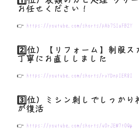
お任せください！
👉
https://youtube.com/shorts/pAb7SIaFB2Y
2️⃣位）【リフォーム】制服
丁寧にお直ししました
👉
https://youtube.com/shorts/rvYDnpIER8I
3️⃣位）ミシン刺しでしっか
が復活
👉
https://youtube.com/shorts/uOrJEW7t0Qg