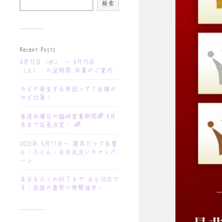
検索
Recent Posts
8月12日（水） 〜 8月15日
（土）：お盆期間 休業のご案内
カビが発生する原因って？衣類の
カビ対策！
毎週水曜日の臨時営業期間🌈 6月
末まで延長決定！ 🌈
2026年 5月11日〜 寝具だって衣替
え！ふとん・毛布丸洗いキャンペ
ーン
本日をふくめ終了まで あと10日で
す！感謝の春祭り🌸開催中！