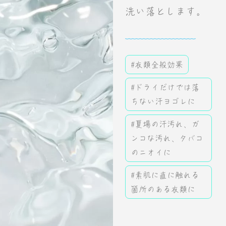
洗い落とします。
#衣類全般効果
#ドライだけでは落
ちない汗ヨゴレに
#夏場の汗汚れ、ガ
ンコな汚れ、タバコ
のニオイに
#素肌に直に触れる
箇所のある衣類に