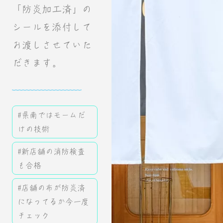
「防炎加工済」の
シールを添付して
お渡しさせていた
だきます。
#県南ではモームだ
けの技術
#新店舗の消防検査
も合格
#店舗の布が防炎済
になってるか今一度
チェック