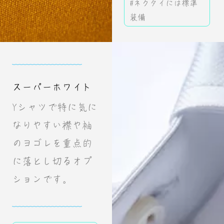
#ネクタイには標準
装備
スーパーホワイト
Yシャツで特に気に
なりやすい襟や袖
のヨゴレを重点的
に落とし切るオプ
ションです。