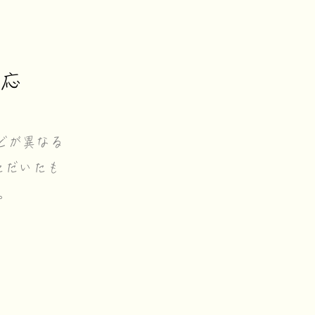
対応
どが異なる
ただいたも
。