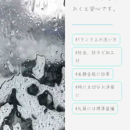
おくと安心です。
#1ランク上の洗い方
#防虫、防カビ加工
付
#衣類全般に効果
#特に大切なお洋服
に
#礼服には標準装備