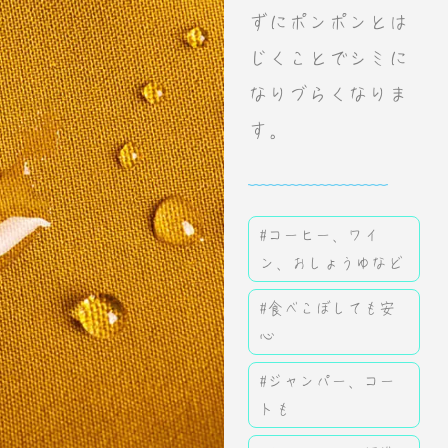
ずにポンポンとは
じくことでシミに
なりづらくなりま
す。
#コーヒー、ワイ
ン、おしょうゆなど
#食べこぼしても安
心
#ジャンパー、コー
トも