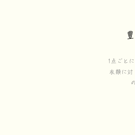
豊
1点ごと
衣類に対