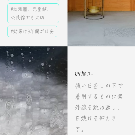
#幼稚園、児童館、
公民館でも大切
#効果は3年間が目安
UV加工
強い日差しの下で
着用するものに紫
外線を跳ね返し、
日焼けを抑えま
す。