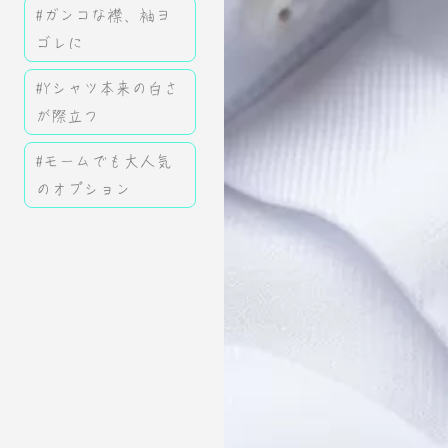
#ガンコな襟、袖ヨ
ゴレに
#Yシャツ本来の白さ
が際立つ
#モームでも大人気
のオプション