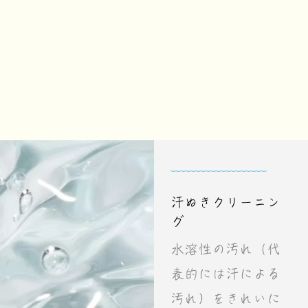
汗ぬきクリーニン
グ
水溶性の汚れ（代
表的には汗による
汚れ）をきれいに