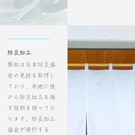
防炎加工
弊社は日本防炎協
会の免許を取得し
ており、布地に後
から防炎加工を施
す技術を持ってお
ります。防炎加工
協会が発行する