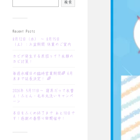
検索
Recent Posts
8月12日（水） 〜 8月15日
（土）：お盆期間 休業のご案内
カビが発生する原因って？衣類の
カビ対策！
毎週水曜日の臨時営業期間🌈 6月
末まで延長決定！ 🌈
2026年 5月11日〜 寝具だって衣替
え！ふとん・毛布丸洗いキャンペ
ーン
本日をふくめ終了まで あと10日で
す！感謝の春祭り🌸開催中！