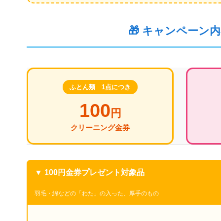
🎁 キャンペーン
ふとん類 1点につき
100
円
クリーニング金券
▼ 100円金券プレゼント対象品
羽毛・綿などの「わた」の入った、厚手のもの