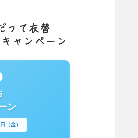
具だって衣替
いキャンペーン
布
ーン
31日（金）