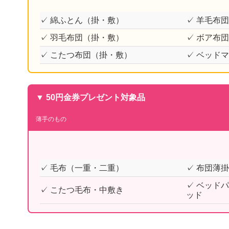
✓ 綿ふとん（掛・敷）
✓ 羊毛布
✓ 羽毛布団（掛・敷）
✓ ボア布
✓ こたつ布団（掛・敷）
✓ ベッド
▼ 50円金券プレゼント対象品
薄手のもの
✓ 毛布（一重・二重）
✓ 布団薄
✓ ベッド
✓ こたつ毛布・中敷き
ッド