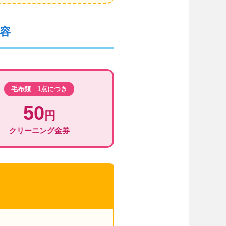
内容
毛布類 1点につき
50
円
クリーニング金券