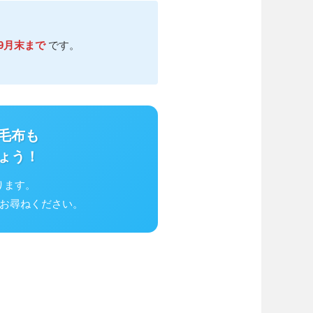
年9月末まで
です。
。
毛布も
ょう！
ります。
お尋ねください。