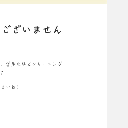
はございません
が、学生服などクリーニング
?
さいね!