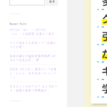
検索
Recent Posts
8月12日（水） 〜 8月15日
（土）：お盆期間 休業のご案内
カビが発生する原因って？衣類の
カビ対策！
毎週水曜日の臨時営業期間🌈 6月
末まで延長決定！ 🌈
2026年 5月11日〜 寝具だって衣替
え！ふとん・毛布丸洗いキャンペ
ーン
本日をふくめ終了まで あと10日で
す！感謝の春祭り🌸開催中！