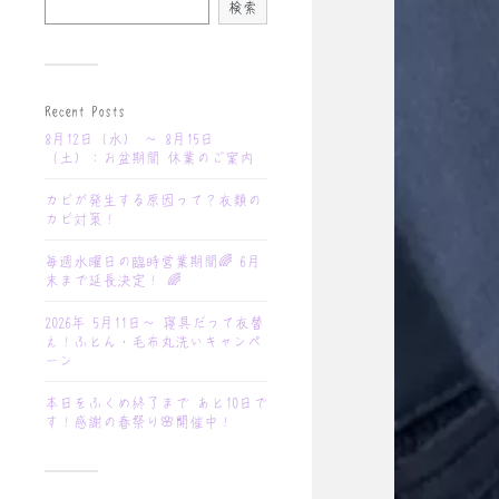
検索
Recent Posts
8月12日（水） 〜 8月15日
（土）：お盆期間 休業のご案内
カビが発生する原因って？衣類の
カビ対策！
毎週水曜日の臨時営業期間🌈 6月
末まで延長決定！ 🌈
2026年 5月11日〜 寝具だって衣替
え！ふとん・毛布丸洗いキャンペ
ーン
本日をふくめ終了まで あと10日で
す！感謝の春祭り🌸開催中！