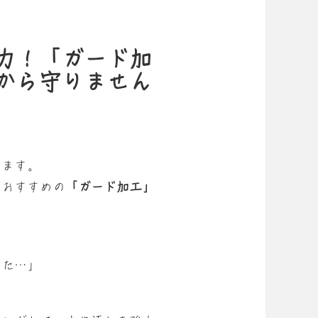
力！「ガード加
から守りません
います。
店おすすめの
「ガード加工」
った…」