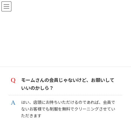
コ
ナ
ン
ビ
テ
ゲ
ン
ー
ツ
シ
へ
ョ
よくあるご質問
ス
ン
キ
に
ッ
移
プ
動
開催概要
よくあるご質問
モームさんの会員じゃないけど、お願いして
いいのかしら？
はい、店頭にお持ちいただけるのであれば、会員で
ないお客様でも制服を無料でクリーニングさせてい
ただきます