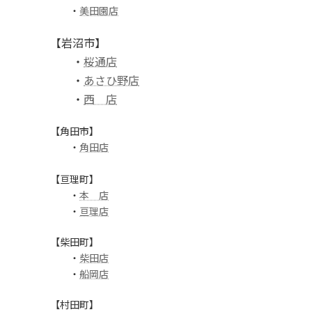
・
美田園店
【岩沼市】
・
桜通店
・
あさひ野店
・
西 店
【角田市】
・
角田店
【亘理町】
・
本 店
・
亘理店
【柴田町】
・
柴田店
・
船岡店
【村田町】